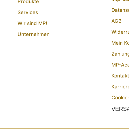
Produkte
Datens
Services
AGB
Wir sind MP!
Widerr
Unternehmen
Mein K
Zahlun
MP-Ac
Kontak
Karrier
Cookie-
VERS