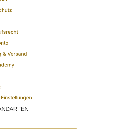
chutz
ufsrecht
onto
g & Versand
ademy
t
e
Einstellungen
ANDARTEN