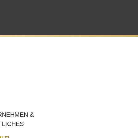
RNEHMEN &
TLICHES
sum