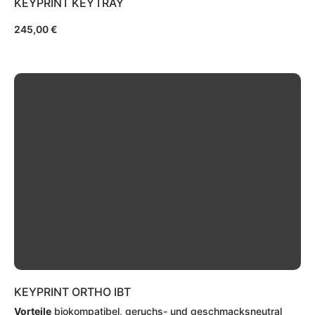
KEYPRINT KEYTRAY
245,00
€
KEYPRINT ORTHO IBT
Vorteile
biokompatibel, geruchs- und geschmacksneutral