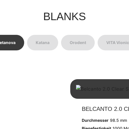
BLANKS
etanova
Katana
Orodent
VITA Vionic
BELCANTO 2.0 
Durchmesser
98.5 mm
Biegefestigkeit
1000 M