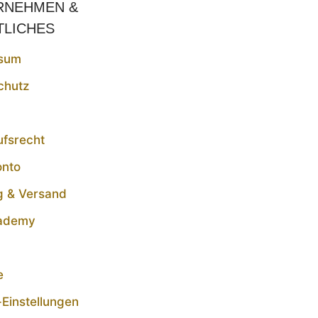
RNEHMEN &
TLICHES
sum
chutz
ufsrecht
onto
g & Versand
ademy
t
e
Einstellungen