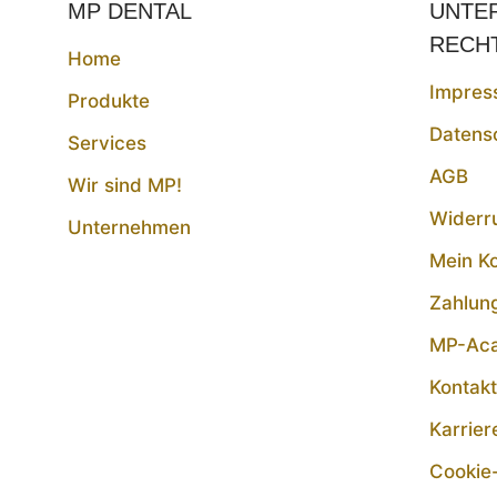
MP DENTAL
UNTE
RECH
Home
Impres
Produkte
Datens
Services
AGB
Wir sind MP!
Widerr
Unternehmen
Mein K
Zahlun
MP-Ac
Kontak
Karrier
Cookie-