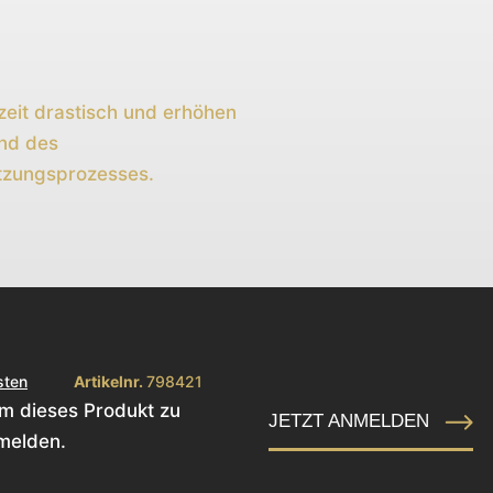
zeit drastisch und erhöhen
nd des
tzungsprozesses.
sten
Artikelnr.
798421
Um dieses Produkt zu
JETZT ANMELDEN
melden.