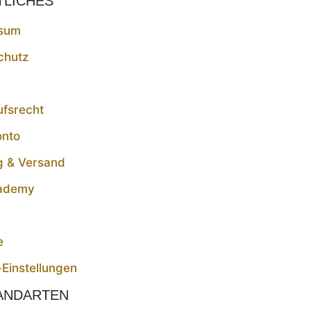
TLICHES
sum
chutz
ufsrecht
onto
g & Versand
ademy
t
e
Einstellungen
ANDARTEN