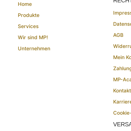
RECH
Home
Impres
Produkte
Datens
Services
AGB
Wir sind MP!
Widerr
Unternehmen
Mein K
Zahlun
MP-Ac
Kontak
Karrier
Cookie-
VERS